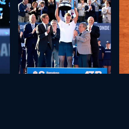
HOLGER RUNE COMES OF AGE AFTER
'BR
BARCELONA OPEN WIN OVER CARLOS
BAR
ALCARAZ
20.04.
21.04.2025