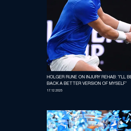
HOLGER RUNE ON INJURY REHAB: ‘I’LL B
BACK A BETTER VERSION OF MYSELF’
17.12.2025