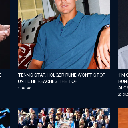
E
TENNIS STAR HOLGER RUNE WON’T STOP
‘I’M
UNTIL HE REACHES THE TOP
RUN
ALC
26.08.2025
22.08.